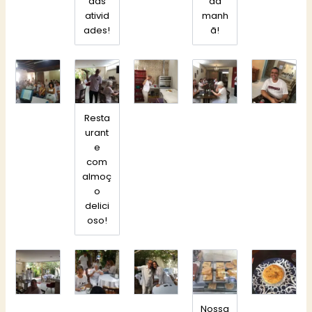
das
da
ativid
manh
ades!
ã!
Resta
urant
e
com
almoç
o
delici
oso!
Nossa