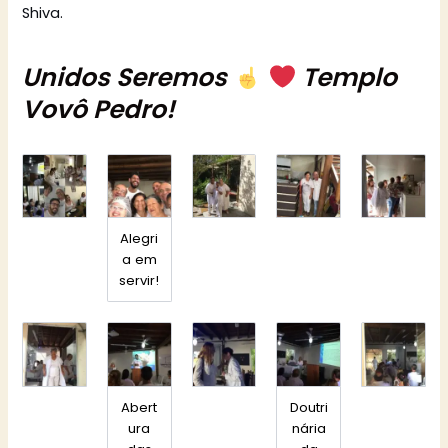
Shiva.
Unidos Seremos
Templo
Vovô Pedro!
Alegri
a em
servir!
Abert
Doutri
ura
nária