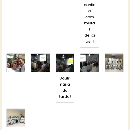
cantin
a
com
muita
s
delíci
as!!!
Doutri
nária
da
tarde!