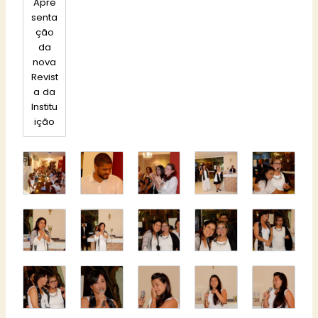
Apre
senta
ção
da
nova
Revist
a da
Institu
ição