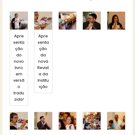
Apre
Apre
senta
senta
ção
ção
do
da
novo
nova
livro
Revist
em
a da
versã
Institu
o
ição
tradu
zida!