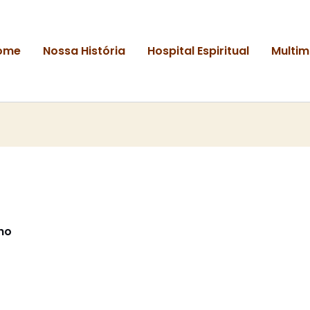
ome
Nossa História
Hospital Espiritual
Multim
ho