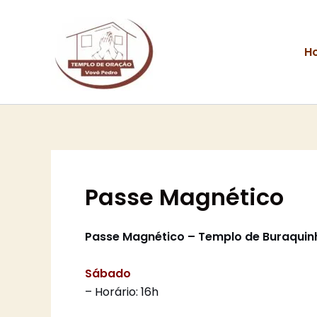
Ir
para
o
H
conteúdo
Passe Magnético
Passe Magnético – Templo de Buraquin
Sábado
– Horário: 16h