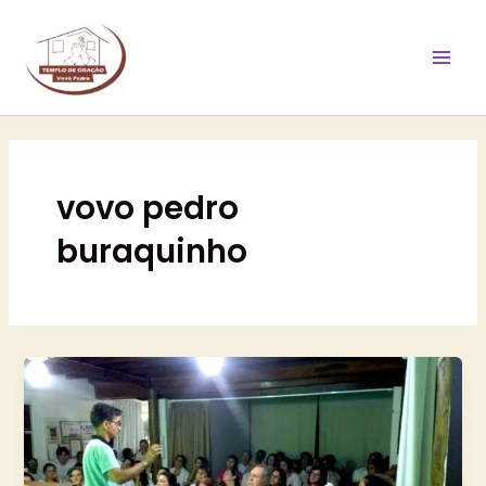
Ir
Mai
para
Men
o
conteúdo
vovo pedro
buraquinho