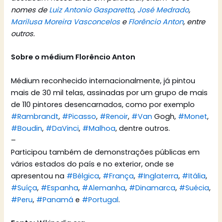
nomes de
Luiz Antonio Gasparetto
,
José Medrado
,
Marilusa Moreira Vasconcelos
e
Florêncio Anton
, entre
outros.
Sobre o médium Florêncio Anton
Médium reconheci
do internacionalmente, já pintou
mais de 30 mil telas, assinadas por um grupo de mais
de 110 pintores desencarnados, como por exemplo
#
Rambrandt
,
#
Picasso
,
#
Renoir
,
#
Van
Gogh,
#
Monet
,
#
Boudin
,
#
DaVinci
,
#
Malhoa
, dentre outros.
–
Participou também de demonstrações públicas em
vários estados do país e no exterior, onde se
apresentou na
#
Bélgica
,
#
França
,
#
Inglaterra
,
#
Itália
,
#
Suíça
,
#
Espanha
,
#
Alemanha
,
#
Dinamarca
,
#
Suécia
,
#
Peru
,
#
Panamá
e
#
Portugal
.