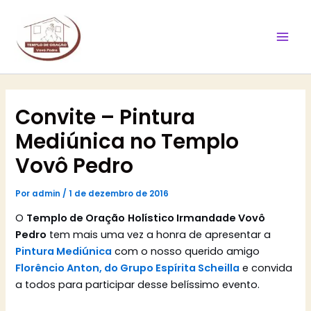
Ir
Mai
para
Men
o
conteúdo
Convite – Pintura
Mediúnica no Templo
Vovô Pedro
Por
admin
/
1 de dezembro de 2016
O
Templo de Oração
Holístico Irmandade Vovô
Pedro
tem mais uma vez a honra de apresentar a
Pintura Mediúnica
com o nosso querido amigo
Florêncio Anton, do Grupo Espírita Scheilla
e convida
a todos para participar desse belíssimo evento.