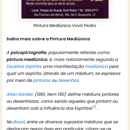
Pintura Mediúnica Vovô Pedro
Saiba mais sobre a Pintura Mediúnica
A
psicopictografia
, popularmente referida como
pintura mediúnica
, é, mais notoriamente segundo a
Doutrina Espírita
, uma manifestação
mediúnica
pela
qual um espírito, através de um médium, se expressa
por meio de
pinturas
ou
desenhos
.
Allan Kardec
(1861, item 190) define médiuns pintores
ou desenhistas, como sendo aqueles que pintam ou
[1]
desenham sob a influência dos Espíritos
.
No
Brasil
, entre os diversos supostos médiuns que se
destacam nessa área em particular, citam-se os