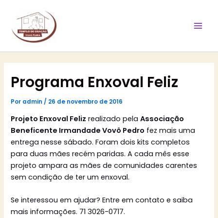
Ir
Mai
para
Men
o
conteúdo
Programa Enxoval Feliz
Por
admin
/
26 de novembro de 2016
Projeto Enxoval Feliz
realizado pela
Associação
Beneficente Irmandade Vovô Pedro
fez mais uma
entrega nesse sábado. Foram dois kits completos
para duas mães recém paridas. A cada mês esse
projeto ampara as mães de comunidades carentes
sem condição de ter um enxoval.
Se interessou em ajudar? Entre em contato e saiba
mais informações. 71 3026-0717.