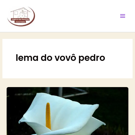
Ir
Mai
para
Men
o
conteúdo
lema do vovô pedro