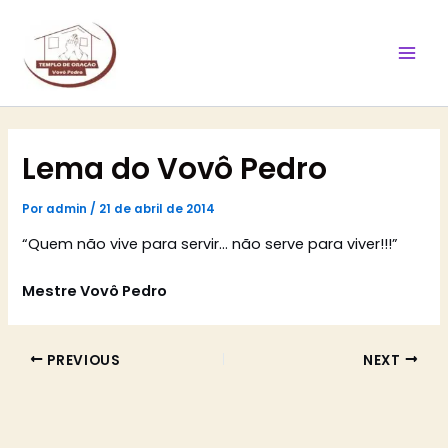
Ir
Mai
para
Men
o
conteúdo
Lema do Vovô Pedro
Por
admin
/
21 de abril de 2014
“Quem não vive para servir… não serve para viver!!!”
Mestre Vovô Pedro
PREVIOUS
NEXT