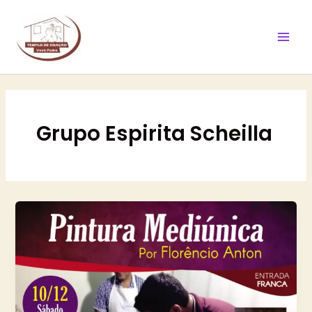
Ir
Mai
para
Men
o
conteúdo
Grupo Espirita Scheilla