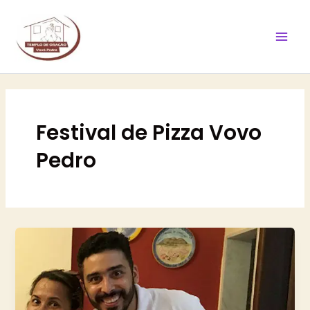
Ir
Mai
para
Men
o
conteúdo
Festival de Pizza Vovo
Pedro