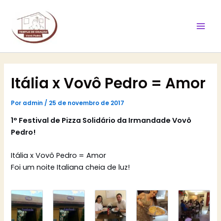
Ir
Mai
para
Men
o
conteúdo
Itália x Vovô Pedro = Amor
Por
admin
/
25 de novembro de 2017
1° Festival de Pizza Solidário da Irmandade Vovô
Pedro!
Itália x Vovô Pedro = Amor
Foi um noite Italiana cheia de luz!