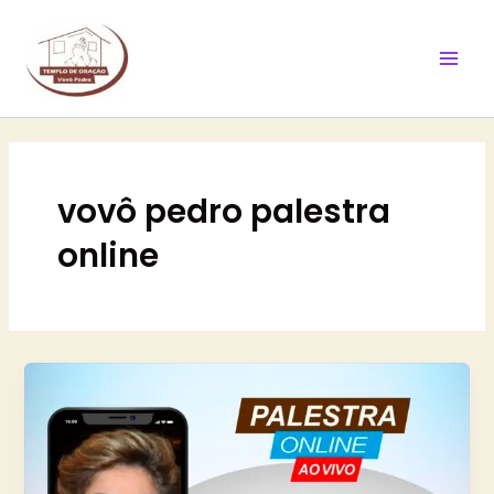
Ir
Mai
para
Men
o
conteúdo
vovô pedro palestra
online