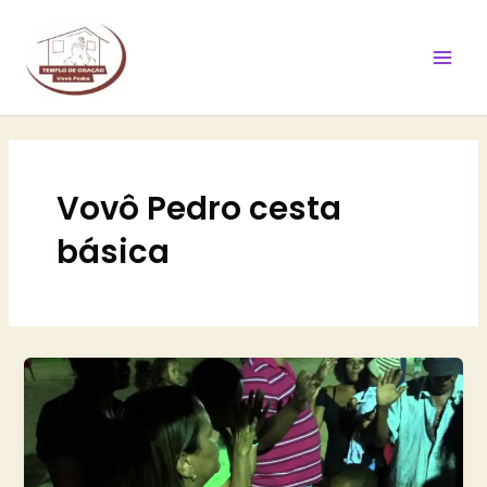
Ir
Mai
para
Men
o
conteúdo
Vovô Pedro cesta
básica