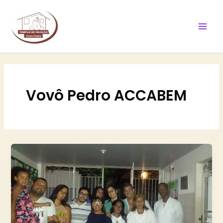
Ir
Mai
para
Men
o
conteúdo
Vovô Pedro ACCABEM