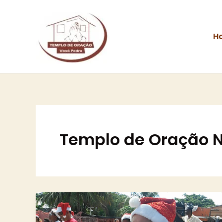
Ir
para
o
H
conteúdo
Templo de Oração Na