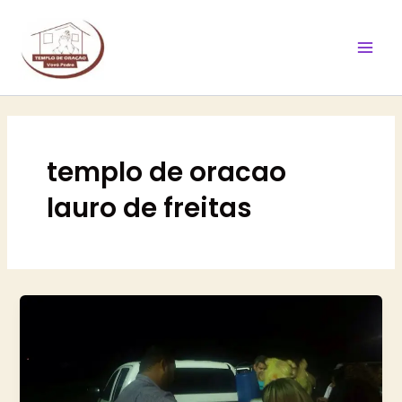
Ir
Mai
para
Men
o
conteúdo
templo de oracao
lauro de freitas