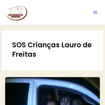
Ir
Mai
para
Men
o
conteúdo
SOS Crianças Lauro de
Freitas