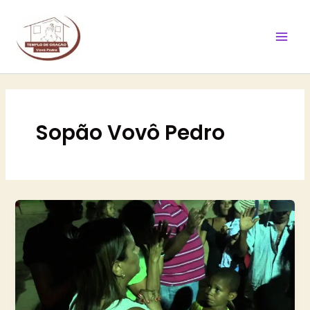
Ir
Mai
para
Men
o
conteúdo
Sopão Vovô Pedro