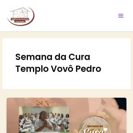
Ir
Mai
para
Men
o
conteúdo
Semana da Cura
Templo Vovô Pedro