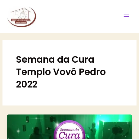
Ir
Mai
para
Men
o
conteúdo
Semana da Cura
Templo Vovô Pedro
2022