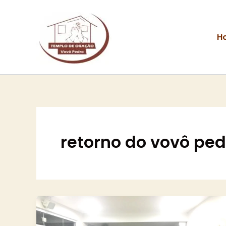
Ir
para
o
H
conteúdo
retorno do vovô ped