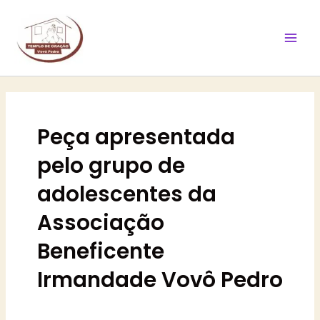
Ir
Mai
para
Men
o
conteúdo
Peça apresentada
pelo grupo de
adolescentes da
Associação
Beneficente
Irmandade Vovô Pedro