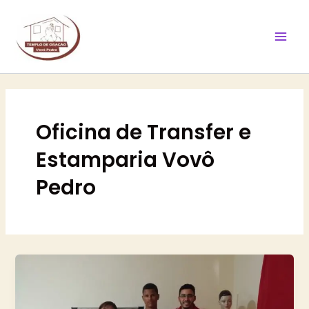
Ir
Mai
para
Men
o
conteúdo
Oficina de Transfer e
Estamparia Vovô
Pedro