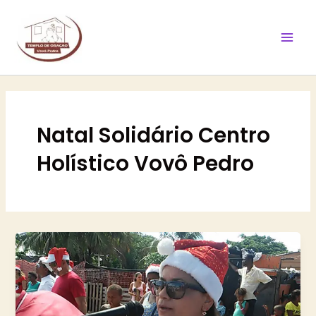
Ir
Mai
para
Men
o
conteúdo
Natal Solidário Centro
Holístico Vovô Pedro