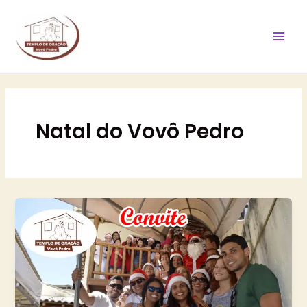
Ir
Mai
para
Men
o
conteúdo
Natal do Vovô Pedro