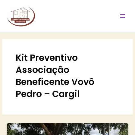
Ir
Mai
para
Men
o
conteúdo
Kit Preventivo
Associação
Beneficente Vovô
Pedro – Cargil