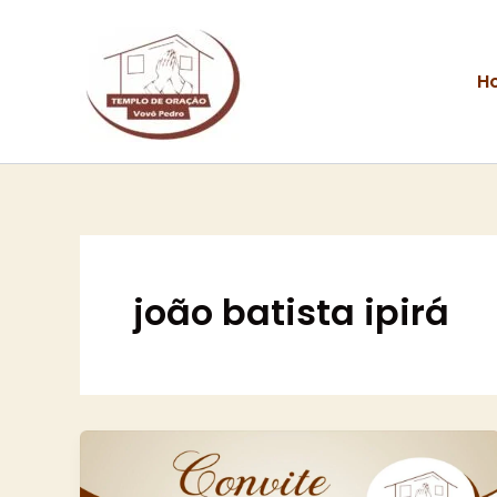
Ir
para
o
H
conteúdo
joão batista ipirá