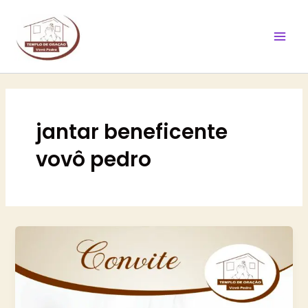
Ir
Mai
para
Men
o
conteúdo
jantar beneficente
vovô pedro