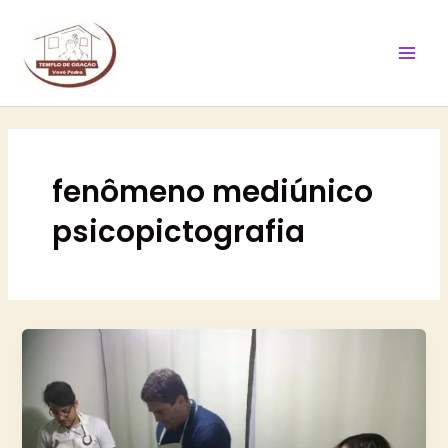
Ir
Mai
para
Men
o
conteúdo
fenômeno mediúnico
psicopictografia