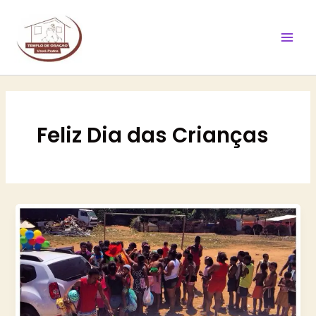
Ir
Mai
para
Men
o
conteúdo
Feliz Dia das Crianças