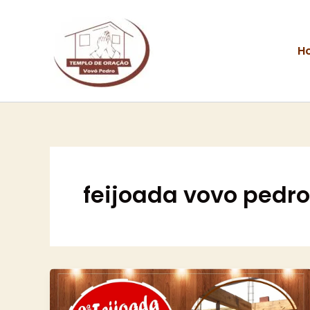
Ir
para
o
H
conteúdo
feijoada vovo pedro