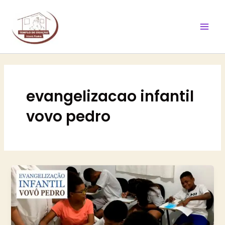
Ir
Mai
para
Men
o
conteúdo
evangelizacao infantil
vovo pedro