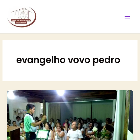
Ir
Mai
para
Men
o
conteúdo
evangelho vovo pedro