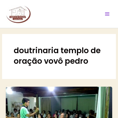
Ir
Mai
para
Men
o
conteúdo
doutrinaria templo de
oração vovô pedro