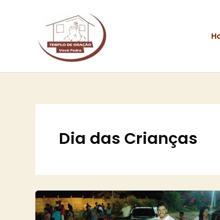
Ir
para
o
H
conteúdo
Dia das Crianças