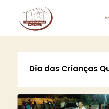
Ir
para
o
H
conteúdo
Dia das Crianças 