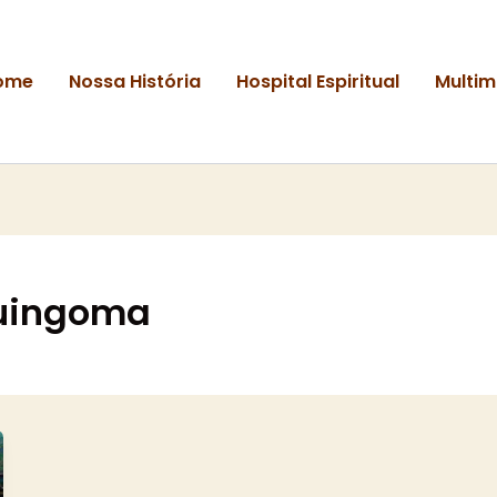
ome
Nossa História
Hospital Espiritual
Multim
Quingoma