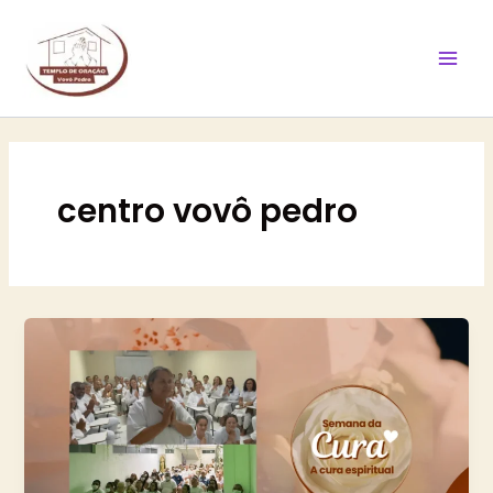
Ir
Mai
para
Men
o
conteúdo
centro vovô pedro