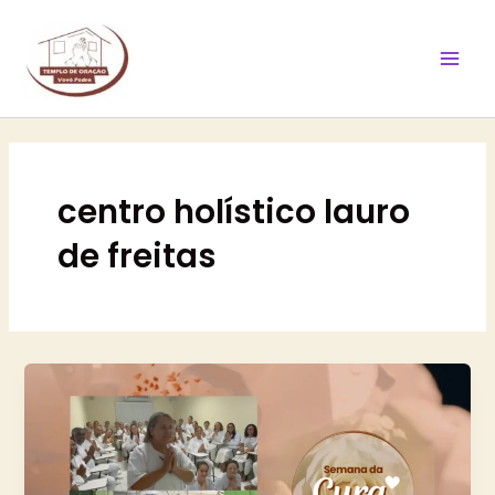
Ir
Mai
para
Men
o
conteúdo
centro holístico lauro
de freitas