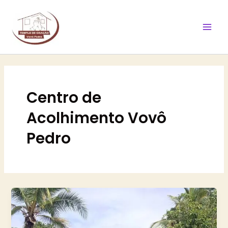
Ir
Mai
para
Men
o
conteúdo
Centro de
Acolhimento Vovô
Pedro