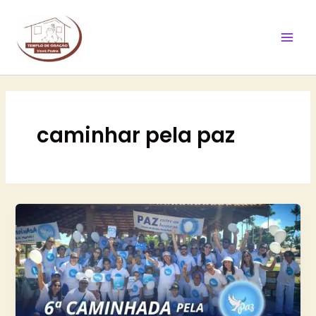
Ir
Mai
para
Men
o
conteúdo
caminhar pela paz