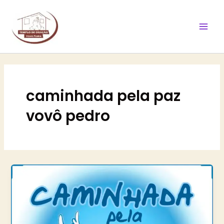
Ir
Mai
para
Men
o
conteúdo
caminhada pela paz
vovô pedro