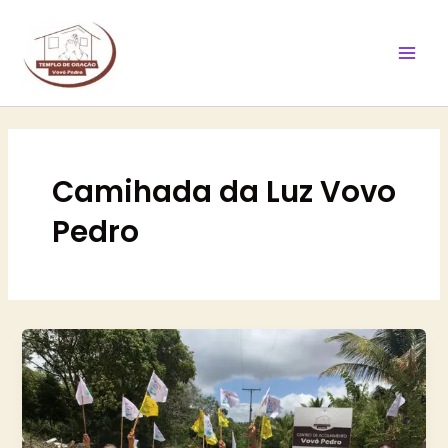
Ir
Mai
para
Men
o
conteúdo
Camihada da Luz Vovo
Pedro