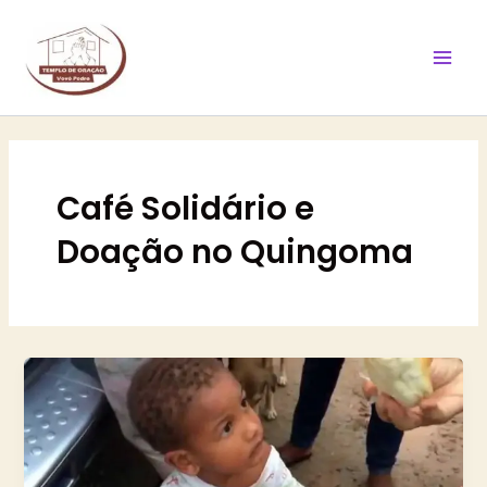
Ir
Mai
para
Men
o
conteúdo
Café Solidário e
Doação no Quingoma