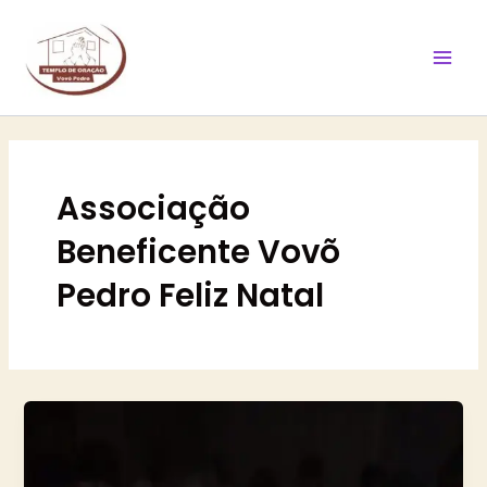
Ir
Mai
para
Men
o
conteúdo
Associação
Beneficente Vovõ
Pedro Feliz Natal