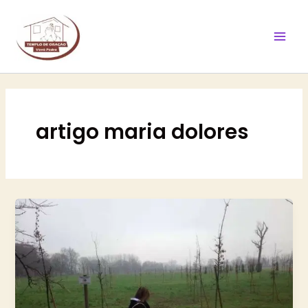
Ir
Mai
para
Men
o
conteúdo
artigo maria dolores