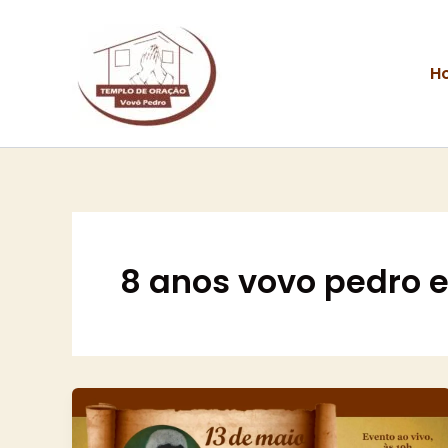
Ir
para
o
H
conteúdo
8 anos vovo pedro 