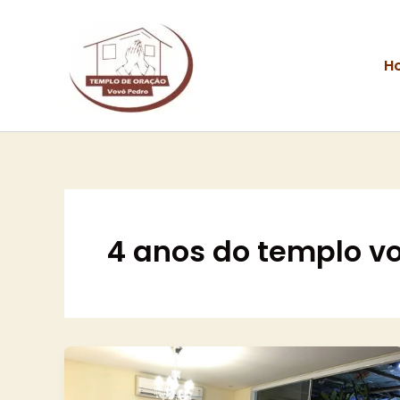
Ir
para
o
H
conteúdo
4 anos do templo v