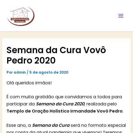
Ir
Mai
para
Men
o
conteúdo
Semana da Cura Vovô
Pedro 2020
Por
admin
/
5 de agosto de 2020
Olá queridos irmãos!
É com muita gratidão que convidamos a todos para
participar da
Semana da Cura 2020
, realizada pelo
Templo de Oração Holístico Irmandade Vovô Pedro
.
Esse ano, a
Semana da Cura
será no formato especial
por conta da atual pandemia que vivemos! Teremos