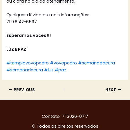
ou clara no dia do atendimento.
Qualquer dúvida ou mais informações:
71 9.8142-6597
Esperamos vocês!!!
LUZ E PAZ!
#templovovopedro
#vovopedro
#semanadacura
#semanadecura
#luz
#paz
PREVIOUS
NEXT
Contato: 71 3026-0717
© Todos os direitos reservados