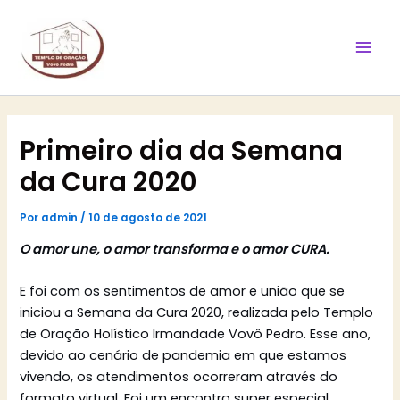
Ir
Mai
para
Men
o
conteúdo
Primeiro dia da Semana
da Cura 2020
Por
admin
/
10 de agosto de 2021
O amor une, o amor transforma e o amor CURA.
E foi com os sentimentos de amor e união que se
iniciou a Semana da Cura 2020, realizada pelo Templo
de Oração Holístico Irmandade Vovô Pedro. Esse ano,
devido ao cenário de pandemia em que estamos
vivendo, os atendimentos ocorreram através do
formato virtual. Foi um encontro super especial,