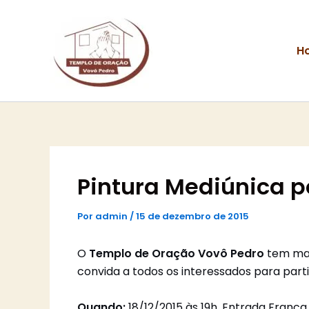
Ir
para
o
H
conteúdo
Pintura Mediúnica p
Por
admin
/
15 de dezembro de 2015
O
Templo de Oração
Vovô Pedro
tem mai
convida a todos os interessados para part
Quando:
18/12/2015 às 19h. Entrada Franca.