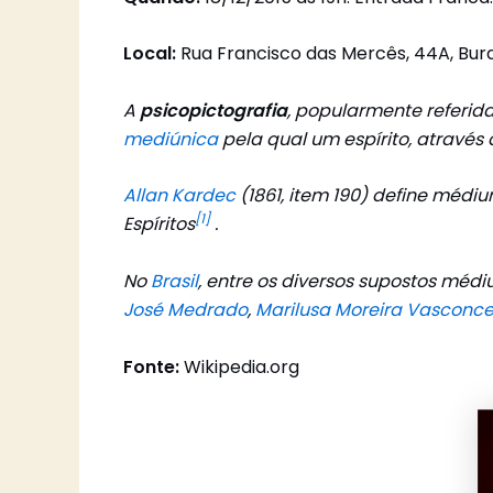
Local:
Rua Francisco das Mercês, 44A, Buraq
A
psicopictografia
, popularmente referi
mediúnica
pela qual um espírito, atravé
Allan Kardec
(1861, item 190) define médi
[1]
Espíritos
.
No
Brasil
, entre os diversos supostos méd
José Medrado
,
Marilusa Moreira Vasconce
Fonte:
Wikipedia.org